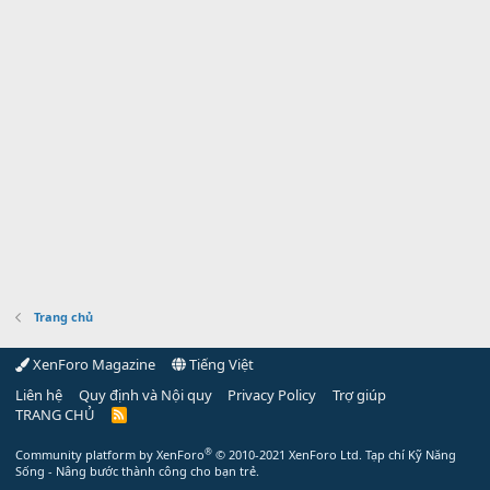
Trang chủ
XenForo Magazine
Tiếng Việt
Liên hệ
Quy định và Nội quy
Privacy Policy
Trợ giúp
TRANG CHỦ
R
S
S
®
Community platform by XenForo
© 2010-2021 XenForo Ltd.
Tạp chí Kỹ Năng
Sống - Nâng bước thành công cho bạn trẻ.