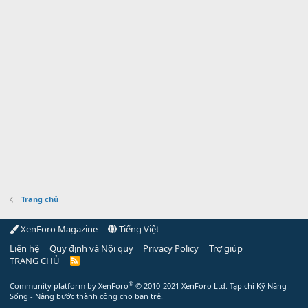
Trang chủ
XenForo Magazine
Tiếng Việt
Liên hệ
Quy định và Nội quy
Privacy Policy
Trợ giúp
TRANG CHỦ
R
S
S
®
Community platform by XenForo
© 2010-2021 XenForo Ltd.
Tạp chí Kỹ Năng
Sống - Nâng bước thành công cho bạn trẻ.