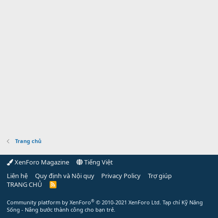
Trang chủ
XenForo Magazine
Tiếng Việt
Liên hệ
Quy định và Nội quy
Privacy Policy
Trợ giúp
TRANG CHỦ
R
S
S
®
Community platform by XenForo
© 2010-2021 XenForo Ltd.
Tạp chí Kỹ Năng
Sống - Nâng bước thành công cho bạn trẻ.