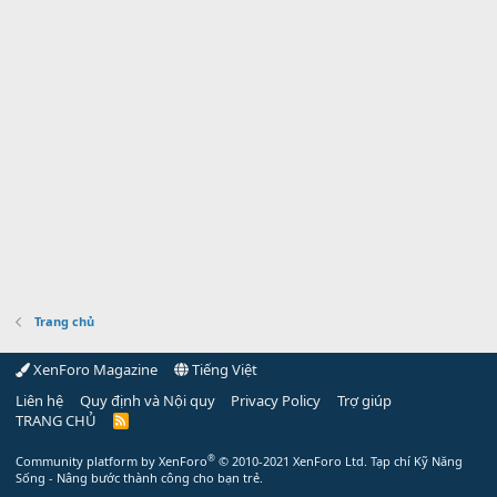
Trang chủ
XenForo Magazine
Tiếng Việt
Liên hệ
Quy định và Nội quy
Privacy Policy
Trợ giúp
TRANG CHỦ
R
S
S
®
Community platform by XenForo
© 2010-2021 XenForo Ltd.
Tạp chí Kỹ Năng
Sống - Nâng bước thành công cho bạn trẻ.