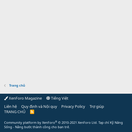
Trang chủ
XenForo Magazine
Tiếng Việt
Liên hệ
Quy định và Nội quy
Privacy Policy
Trợ giúp
TRANG CHỦ
R
S
S
®
Community platform by XenForo
© 2010-2021 XenForo Ltd.
Tạp chí Kỹ Năng
Sống - Nâng bước thành công cho bạn trẻ.