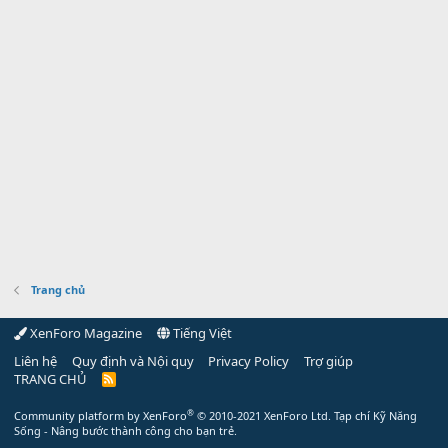
Trang chủ
XenForo Magazine
Tiếng Việt
Liên hệ
Quy định và Nội quy
Privacy Policy
Trợ giúp
TRANG CHỦ
R
S
S
®
Community platform by XenForo
© 2010-2021 XenForo Ltd.
Tạp chí Kỹ Năng
Sống - Nâng bước thành công cho bạn trẻ.