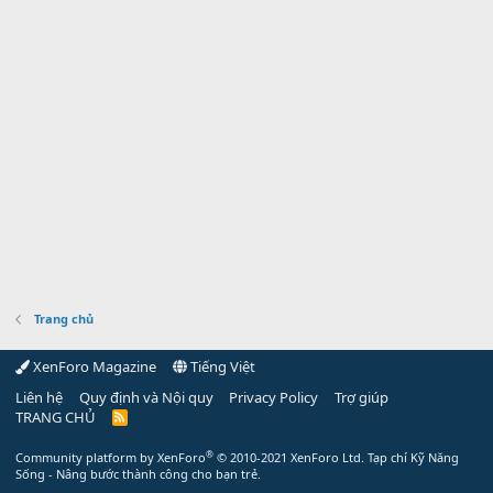
Trang chủ
XenForo Magazine
Tiếng Việt
Liên hệ
Quy định và Nội quy
Privacy Policy
Trợ giúp
TRANG CHỦ
R
S
S
®
Community platform by XenForo
© 2010-2021 XenForo Ltd.
Tạp chí Kỹ Năng
Sống - Nâng bước thành công cho bạn trẻ.