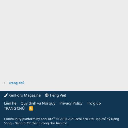
Trang chủ
XenForo Magazine
Tiếng Việt
Liên hệ
Quy định và Nội quy
Privacy Policy
Trợ giúp
TRANG CHỦ
R
S
S
®
Community platform by XenForo
© 2010-2021 XenForo Ltd.
Tạp chí Kỹ Năng
Sống - Nâng bước thành công cho bạn trẻ.