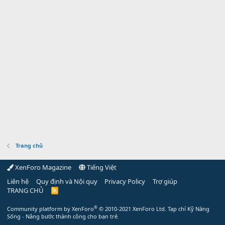
Trang chủ
XenForo Magazine
Tiếng Việt
Liên hệ
Quy định và Nội quy
Privacy Policy
Trợ giúp
TRANG CHỦ
R
S
S
®
Community platform by XenForo
© 2010-2021 XenForo Ltd.
Tạp chí Kỹ Năng
Sống - Nâng bước thành công cho bạn trẻ.