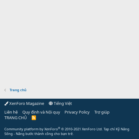
Trang chủ
XenForo Magazine
Tiếng Việt
Liên hệ
Quy định và Nội quy
Privacy Policy
Trợ giúp
TRANG CHỦ
R
S
S
®
Community platform by XenForo
© 2010-2021 XenForo Ltd.
Tạp chí Kỹ Năng
Sống - Nâng bước thành công cho bạn trẻ.