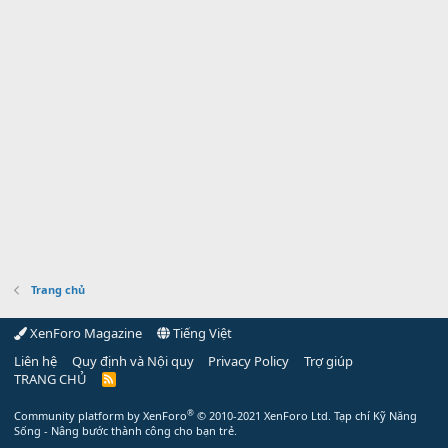
Trang chủ
XenForo Magazine
Tiếng Việt
Liên hệ
Quy định và Nội quy
Privacy Policy
Trợ giúp
TRANG CHỦ
R
S
S
®
Community platform by XenForo
© 2010-2021 XenForo Ltd.
Tạp chí Kỹ Năng
Sống - Nâng bước thành công cho bạn trẻ.