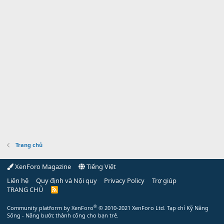
Trang chủ
XenForo Magazine
Tiếng Việt
Liên hệ
Quy định và Nội quy
Privacy Policy
Trợ giúp
TRANG CHỦ
R
S
S
®
Community platform by XenForo
© 2010-2021 XenForo Ltd.
Tạp chí Kỹ Năng
Sống - Nâng bước thành công cho bạn trẻ.