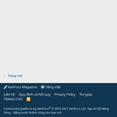
Trang chủ
XenForo Magazine
Tiếng Việt
Liên hệ
Quy định và Nội quy
Privacy Policy
Trợ giúp
TRANG CHỦ
R
S
S
®
Community platform by XenForo
© 2010-2021 XenForo Ltd.
Tạp chí Kỹ Năng
Sống - Nâng bước thành công cho bạn trẻ.