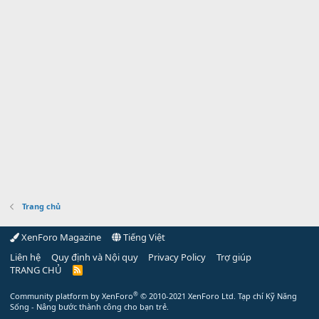
Trang chủ
XenForo Magazine
Tiếng Việt
Liên hệ
Quy định và Nội quy
Privacy Policy
Trợ giúp
TRANG CHỦ
R
S
S
®
Community platform by XenForo
© 2010-2021 XenForo Ltd.
Tạp chí Kỹ Năng
Sống - Nâng bước thành công cho bạn trẻ.