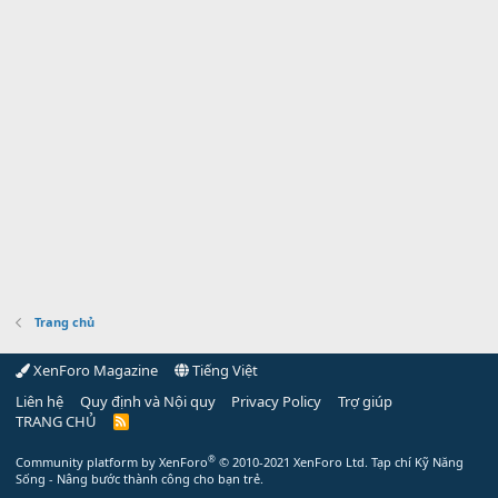
Trang chủ
XenForo Magazine
Tiếng Việt
Liên hệ
Quy định và Nội quy
Privacy Policy
Trợ giúp
TRANG CHỦ
R
S
S
®
Community platform by XenForo
© 2010-2021 XenForo Ltd.
Tạp chí Kỹ Năng
Sống - Nâng bước thành công cho bạn trẻ.