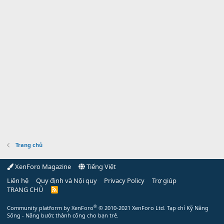
Trang chủ
XenForo Magazine
Tiếng Việt
Liên hệ
Quy định và Nội quy
Privacy Policy
Trợ giúp
TRANG CHỦ
R
S
S
®
Community platform by XenForo
© 2010-2021 XenForo Ltd.
Tạp chí Kỹ Năng
Sống - Nâng bước thành công cho bạn trẻ.