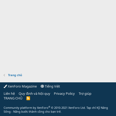
Trang chủ
XenForo Magazine
Tiếng Việt
Liên hệ
Quy định và Nội quy
Privacy Policy
Trợ giúp
TRANG CHỦ
R
S
S
®
Community platform by XenForo
© 2010-2021 XenForo Ltd.
Tạp chí Kỹ Năng
Sống - Nâng bước thành công cho bạn trẻ.