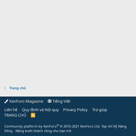
Trang chủ
XenForo Magazine
Tiếng Việt
Liên hệ
Quy định và Nội quy
Privacy Policy
Trợ giúp
TRANG CHỦ
R
S
S
®
Community platform by XenForo
© 2010-2021 XenForo Ltd.
Tạp chí Kỹ Năng
Sống - Nâng bước thành công cho bạn trẻ.