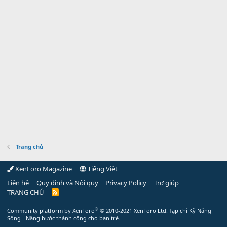
Trang chủ
XenForo Magazine
Tiếng Việt
Liên hệ
Quy định và Nội quy
Privacy Policy
Trợ giúp
TRANG CHỦ
R
S
S
®
Community platform by XenForo
© 2010-2021 XenForo Ltd.
Tạp chí Kỹ Năng
Sống - Nâng bước thành công cho bạn trẻ.