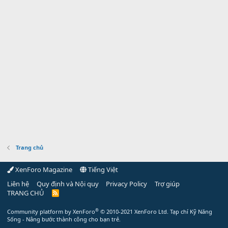
Trang chủ
XenForo Magazine
Tiếng Việt
Liên hệ
Quy định và Nội quy
Privacy Policy
Trợ giúp
TRANG CHỦ
R
S
S
®
Community platform by XenForo
© 2010-2021 XenForo Ltd.
Tạp chí Kỹ Năng
Sống - Nâng bước thành công cho bạn trẻ.