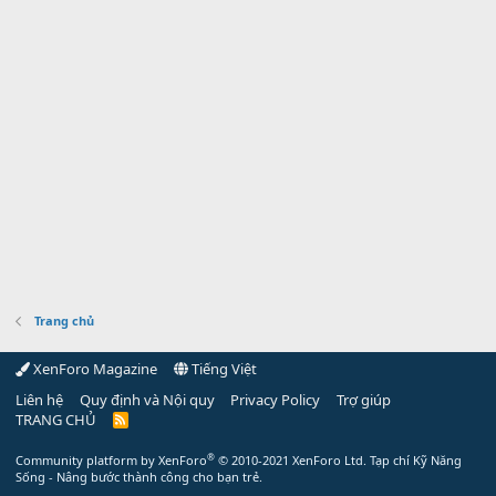
Trang chủ
XenForo Magazine
Tiếng Việt
Liên hệ
Quy định và Nội quy
Privacy Policy
Trợ giúp
TRANG CHỦ
R
S
S
®
Community platform by XenForo
© 2010-2021 XenForo Ltd.
Tạp chí Kỹ Năng
Sống - Nâng bước thành công cho bạn trẻ.