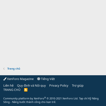
Trang chủ
XenForo Magazine
Tiếng Việt
Liên hệ
Quy định và Nội quy
Privacy Policy
Trợ giúp
TRANG CHỦ
R
S
S
®
Community platform by XenForo
© 2010-2021 XenForo Ltd.
Tạp chí Kỹ Năng
Sống - Nâng bước thành công cho bạn trẻ.