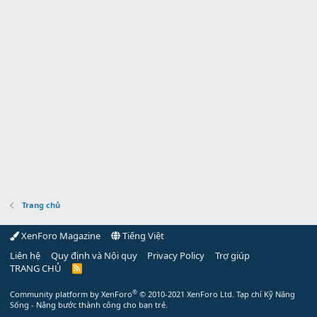
Trang chủ
XenForo Magazine
Tiếng Việt
Liên hệ
Quy định và Nội quy
Privacy Policy
Trợ giúp
TRANG CHỦ
R
S
S
®
Community platform by XenForo
© 2010-2021 XenForo Ltd.
Tạp chí Kỹ Năng
Sống - Nâng bước thành công cho bạn trẻ.