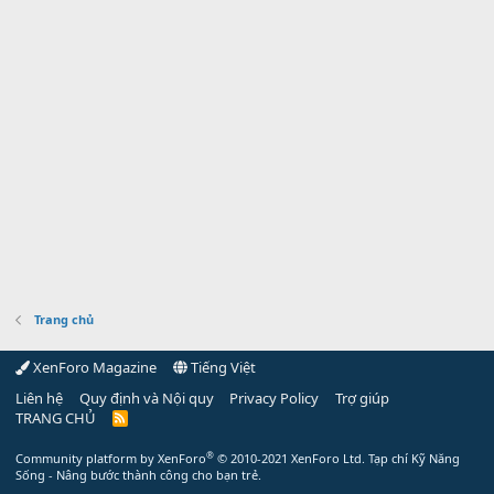
Trang chủ
XenForo Magazine
Tiếng Việt
Liên hệ
Quy định và Nội quy
Privacy Policy
Trợ giúp
TRANG CHỦ
R
S
S
®
Community platform by XenForo
© 2010-2021 XenForo Ltd.
Tạp chí Kỹ Năng
Sống - Nâng bước thành công cho bạn trẻ.