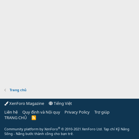
Trang chủ
XenForo Magazine
Tiếng Việt
Liên hệ
Quy định và Nội quy
Privacy Policy
Trợ giúp
TRANG CHỦ
R
S
S
®
Community platform by XenForo
© 2010-2021 XenForo Ltd.
Tạp chí Kỹ Năng
Sống - Nâng bước thành công cho bạn trẻ.