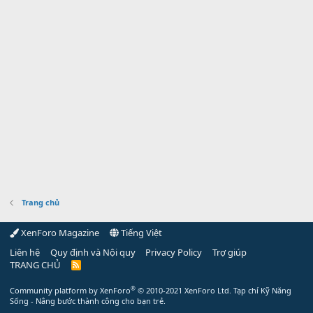
Trang chủ
XenForo Magazine
Tiếng Việt
Liên hệ
Quy định và Nội quy
Privacy Policy
Trợ giúp
TRANG CHỦ
R
S
S
®
Community platform by XenForo
© 2010-2021 XenForo Ltd.
Tạp chí Kỹ Năng
Sống - Nâng bước thành công cho bạn trẻ.