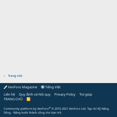
Trang chủ
XenForo Magazine
Tiếng Việt
Liên hệ
Quy định và Nội quy
Privacy Policy
Trợ giúp
TRANG CHỦ
R
S
S
®
Community platform by XenForo
© 2010-2021 XenForo Ltd.
Tạp chí Kỹ Năng
Sống - Nâng bước thành công cho bạn trẻ.