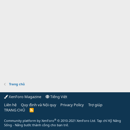
Trang chủ
XenForo Magazine
Tiếng Việt
Liên hệ
Quy định và Nội quy
Privacy Policy
Trợ giúp
TRANG CHỦ
R
S
S
®
Community platform by XenForo
© 2010-2021 XenForo Ltd.
Tạp chí Kỹ Năng
Sống - Nâng bước thành công cho bạn trẻ.