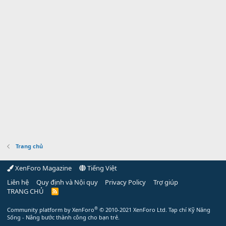
Trang chủ
XenForo Magazine
Tiếng Việt
Liên hệ
Quy định và Nội quy
Privacy Policy
Trợ giúp
TRANG CHỦ
R
S
S
®
Community platform by XenForo
© 2010-2021 XenForo Ltd.
Tạp chí Kỹ Năng
Sống - Nâng bước thành công cho bạn trẻ.