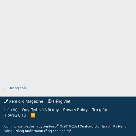
Trang chủ
XenForo Magazine
Tiếng Việt
Liên hệ
Quy định và Nội quy
Privacy Policy
Trợ giúp
TRANG CHỦ
R
S
S
®
Community platform by XenForo
© 2010-2021 XenForo Ltd.
Tạp chí Kỹ Năng
Sống - Nâng bước thành công cho bạn trẻ.