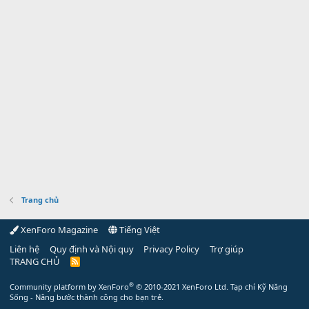
Trang chủ
XenForo Magazine
Tiếng Việt
Liên hệ
Quy định và Nội quy
Privacy Policy
Trợ giúp
TRANG CHỦ
R
S
S
®
Community platform by XenForo
© 2010-2021 XenForo Ltd.
Tạp chí Kỹ Năng
Sống - Nâng bước thành công cho bạn trẻ.