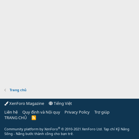
Trang chủ
XenForo Magazine
Tiếng Việt
Liên hệ
Quy định và Nội quy
Privacy Policy
Trợ giúp
TRANG CHỦ
R
S
S
®
Community platform by XenForo
© 2010-2021 XenForo Ltd.
Tạp chí Kỹ Năng
Sống - Nâng bước thành công cho bạn trẻ.