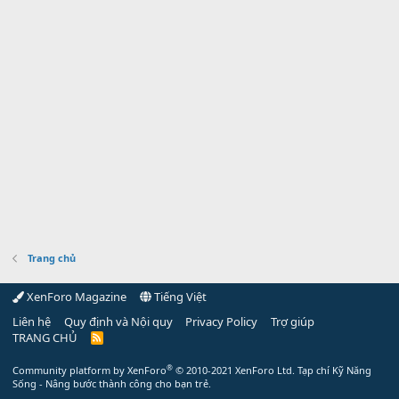
Trang chủ
XenForo Magazine
Tiếng Việt
Liên hệ
Quy định và Nội quy
Privacy Policy
Trợ giúp
TRANG CHỦ
R
S
S
®
Community platform by XenForo
© 2010-2021 XenForo Ltd.
Tạp chí Kỹ Năng
Sống - Nâng bước thành công cho bạn trẻ.