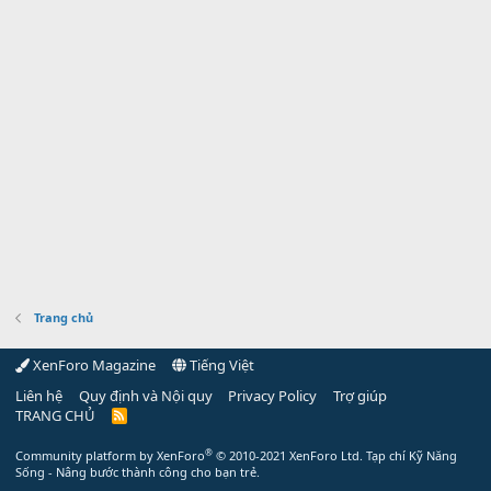
Trang chủ
XenForo Magazine
Tiếng Việt
Liên hệ
Quy định và Nội quy
Privacy Policy
Trợ giúp
TRANG CHỦ
R
S
S
®
Community platform by XenForo
© 2010-2021 XenForo Ltd.
Tạp chí Kỹ Năng
Sống - Nâng bước thành công cho bạn trẻ.