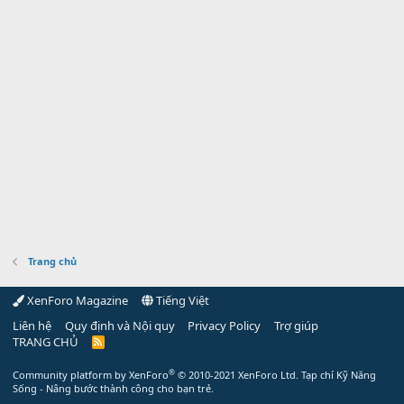
Trang chủ
XenForo Magazine
Tiếng Việt
Liên hệ
Quy định và Nội quy
Privacy Policy
Trợ giúp
TRANG CHỦ
R
S
S
®
Community platform by XenForo
© 2010-2021 XenForo Ltd.
Tạp chí Kỹ Năng
Sống - Nâng bước thành công cho bạn trẻ.