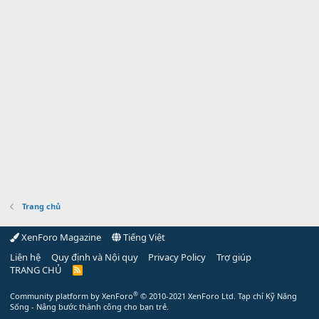
Trang chủ
XenForo Magazine
Tiếng Việt
Liên hệ
Quy định và Nội quy
Privacy Policy
Trợ giúp
TRANG CHỦ
R
S
S
®
Community platform by XenForo
© 2010-2021 XenForo Ltd.
Tạp chí Kỹ Năng
Sống - Nâng bước thành công cho bạn trẻ.