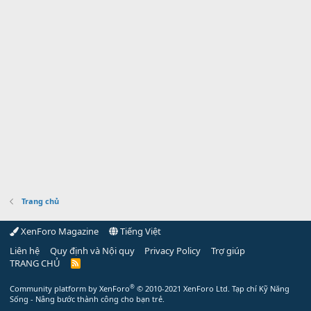
Trang chủ
XenForo Magazine
Tiếng Việt
Liên hệ
Quy định và Nội quy
Privacy Policy
Trợ giúp
TRANG CHỦ
R
S
S
®
Community platform by XenForo
© 2010-2021 XenForo Ltd.
Tạp chí Kỹ Năng
Sống - Nâng bước thành công cho bạn trẻ.