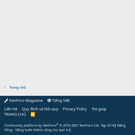
Trang chủ
XenForo Magazine
Tiếng Việt
Liên hệ
Quy định và Nội quy
Privacy Policy
Trợ giúp
TRANG CHỦ
R
S
S
®
Community platform by XenForo
© 2010-2021 XenForo Ltd.
Tạp chí Kỹ Năng
Sống - Nâng bước thành công cho bạn trẻ.