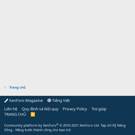
Trang chủ
XenForo Magazine
Tiếng Việt
Liên hệ
Quy định và Nội quy
Privacy Policy
Trợ giúp
TRANG CHỦ
R
S
S
®
Community platform by XenForo
© 2010-2021 XenForo Ltd.
Tạp chí Kỹ Năng
Sống - Nâng bước thành công cho bạn trẻ.