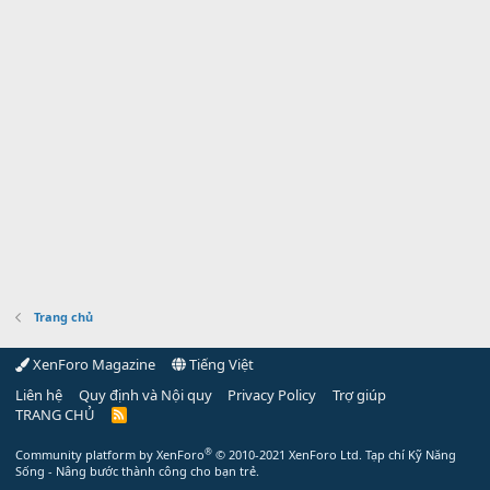
Trang chủ
XenForo Magazine
Tiếng Việt
Liên hệ
Quy định và Nội quy
Privacy Policy
Trợ giúp
TRANG CHỦ
R
S
S
®
Community platform by XenForo
© 2010-2021 XenForo Ltd.
Tạp chí Kỹ Năng
Sống - Nâng bước thành công cho bạn trẻ.