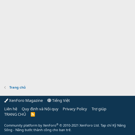
Trang chủ
XenForo Magazine
Tiếng Việt
Liên hệ
Quy định và Nội quy
Privacy Policy
Trợ giúp
TRANG CHỦ
R
S
S
®
Community platform by XenForo
© 2010-2021 XenForo Ltd.
Tạp chí Kỹ Năng
Sống - Nâng bước thành công cho bạn trẻ.