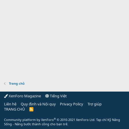
Trang chủ
XenForo Magazine
Tiếng Việt
Liên hệ
Quy định và Nội quy
Privacy Policy
Trợ giúp
TRANG CHỦ
R
S
S
®
Community platform by XenForo
© 2010-2021 XenForo Ltd.
Tạp chí Kỹ Năng
Sống - Nâng bước thành công cho bạn trẻ.