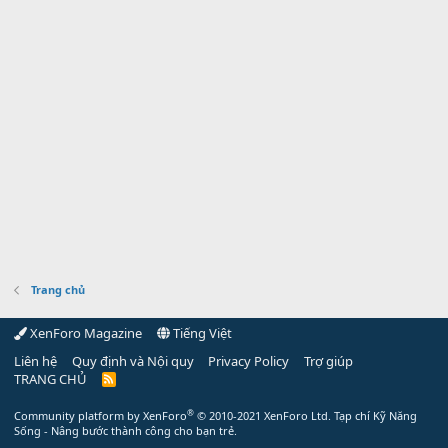
Trang chủ
XenForo Magazine
Tiếng Việt
Liên hệ
Quy định và Nội quy
Privacy Policy
Trợ giúp
TRANG CHỦ
R
S
S
®
Community platform by XenForo
© 2010-2021 XenForo Ltd.
Tạp chí Kỹ Năng
Sống - Nâng bước thành công cho bạn trẻ.