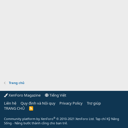
Trang chủ
XenForo Magazine
Tiếng Việt
Liên hệ
Quy định và Nội quy
Privacy Policy
Trợ giúp
TRANG CHỦ
R
S
S
®
Community platform by XenForo
© 2010-2021 XenForo Ltd.
Tạp chí Kỹ Năng
Sống - Nâng bước thành công cho bạn trẻ.