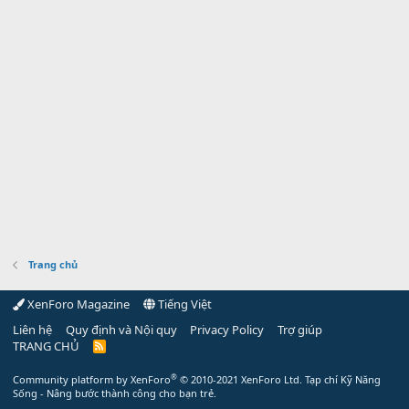
Trang chủ
XenForo Magazine
Tiếng Việt
Liên hệ
Quy định và Nội quy
Privacy Policy
Trợ giúp
TRANG CHỦ
R
S
S
®
Community platform by XenForo
© 2010-2021 XenForo Ltd.
Tạp chí Kỹ Năng
Sống - Nâng bước thành công cho bạn trẻ.