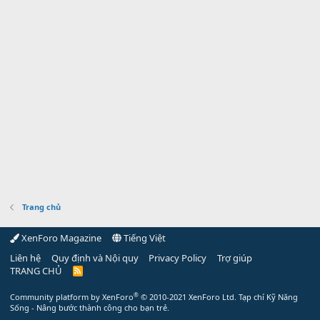
Trang chủ
XenForo Magazine
Tiếng Việt
Liên hệ
Quy định và Nội quy
Privacy Policy
Trợ giúp
TRANG CHỦ
R
S
S
®
Community platform by XenForo
© 2010-2021 XenForo Ltd.
Tạp chí Kỹ Năng
Sống - Nâng bước thành công cho bạn trẻ.