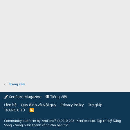
Trang chủ
XenForo Magazine
Tiếng Việt
Liên hệ
Quy định và Nội quy
Privacy Policy
Trợ giúp
TRANG CHỦ
R
S
S
®
Community platform by XenForo
© 2010-2021 XenForo Ltd.
Tạp chí Kỹ Năng
Sống - Nâng bước thành công cho bạn trẻ.