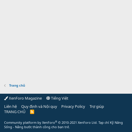
Trang chủ
XenForo Magazine
Tiếng Việt
Liên hệ
Quy định và Nội quy
Privacy Policy
Trợ giúp
TRANG CHỦ
R
S
S
®
Community platform by XenForo
© 2010-2021 XenForo Ltd.
Tạp chí Kỹ Năng
Sống - Nâng bước thành công cho bạn trẻ.