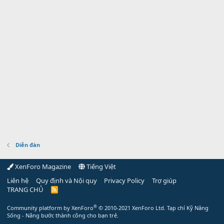
Diễn đàn
XenForo Magazine
Tiếng Việt
Liên hệ
Quy định và Nội quy
Privacy Policy
Trợ giúp
TRANG CHỦ
R
S
S
®
Community platform by XenForo
© 2010-2021 XenForo Ltd.
Tạp chí Kỹ Năng
Sống - Nâng bước thành công cho bạn trẻ.