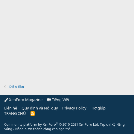
Diễn đàn
XenForo Magazine
Tiếng Việt
Liên hệ
Quy định và Nội quy
Privacy Policy
Trợ giúp
TRANG CHỦ
R
S
S
®
Community platform by XenForo
© 2010-2021 XenForo Ltd.
Tạp chí Kỹ Năng
Sống - Nâng bước thành công cho bạn trẻ.